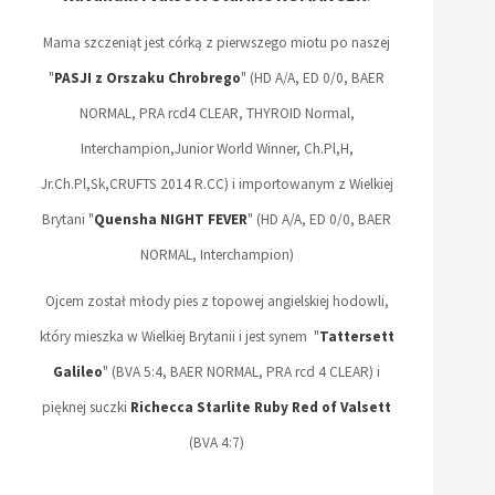
Mama szczeniąt jest córką z pierwszego miotu po naszej
"
PASJI z Orszaku Chrobrego
" (HD A/A, ED 0/0, BAER
NORMAL, PRA rcd4 CLEAR, THYROID Normal,
Interchampion,Junior World Winner, Ch.Pl,H,
Jr.Ch.Pl,Sk,CRUFTS 2014 R.CC) i importowanym z Wielkiej
Brytani "
Quensha NIGHT FEVER
" (HD A/A, ED 0/0, BAER
NORMAL, Interchampion)
Ojcem został młody pies z topowej angielskiej hodowli,
który mieszka w Wielkiej Brytanii i jest synem "
Tattersett
Galileo
" (BVA 5:4, BAER NORMAL, PRA rcd 4 CLEAR) i
pięknej suczki
Richecca Starlite Ruby Red of Valsett
(BVA 4:7)