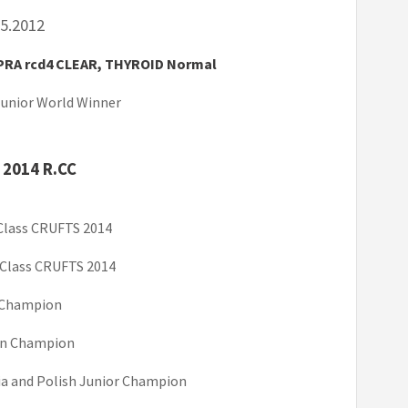
05.2012
 PRA rcd4 CLEAR, THYROID Normal
unior World Winner
 2014 R.CC
 Class CRUFTS 2014
t Class CRUFTS 2014
 Champion
an Champion
ia and Polish Junior Champion