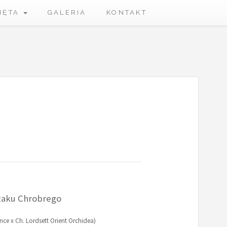
IĘTA
GALERIA
KONTAKT
zaku Chrobrego
nce x Ch. Lordsett Orient Orchidea)