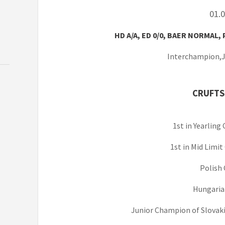
01.
HD A/A, ED 0/0, BAER NORMAL,
Interchampion,J
CRUFTS
1st in Yearling
1st in Mid Limi
Polish
Hungari
Junior Champion of Slovak