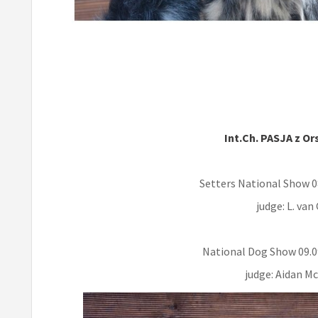
Int.Ch. PASJA z O
Setters National Show 08
judge: L. va
National Dog Show 09.09
judge: Aidan M