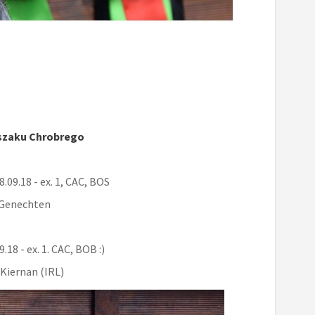
rszaku Chrobrego
.09.18 - ex. 1, CAC, BOS
n Genechten
.18 - ex. 1. CAC, BOB
:)
cKiernan (IRL)